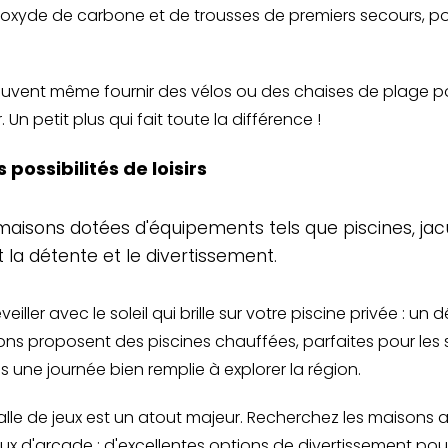
oxyde de carbone et de trousses de premiers secours, p
euvent même fournir des vélos ou des chaises de plage 
Un petit plus qui fait toute la différence !
s possibilités de loisirs
isons dotées d'équipements tels que piscines, jacuz
t la détente et le divertissement.
ller avec le soleil qui brille sur votre piscine privée : un 
s proposent des piscines chauffées, parfaites pour les s
 une journée bien remplie à explorer la région.
 salle de jeux est un atout majeur. Recherchez les maisons
ux d'arcade : d'excellentes options de divertissement po