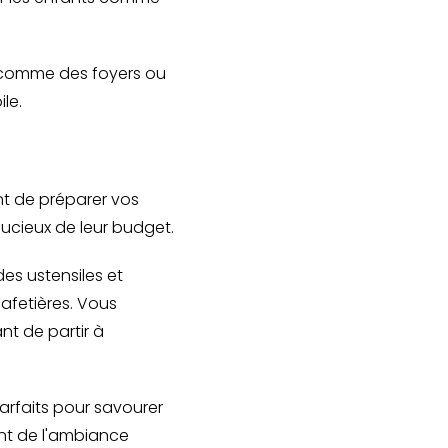
 comme des foyers ou
le.
t de préparer vos
oucieux de leur budget.
es ustensiles et
afetières. Vous
nt de partir à
arfaits pour savourer
ant de l'ambiance