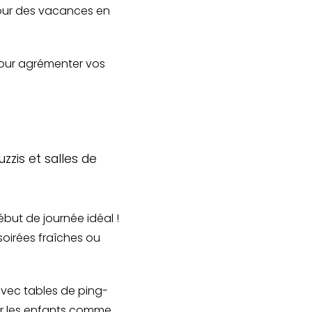
our des vacances en
pour agrémenter vos
zis et salles de
début de journée idéal !
oirées fraîches ou
 avec tables de ping-
ur les enfants comme