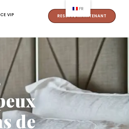
FR
NCE VIP
RESERVE MAINTENANT
s
peux
ns de