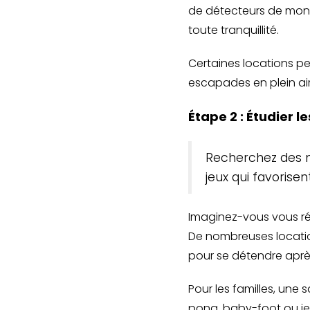
de détecteurs de mon
toute tranquillité.
Certaines locations p
escapades en plein air. 
Étape 2 : Étudier le
Recherchez des ma
jeux qui favorisen
Imaginez-vous vous révei
De nombreuses location
pour se détendre après
Pour les familles, une
pong, baby-foot ou je