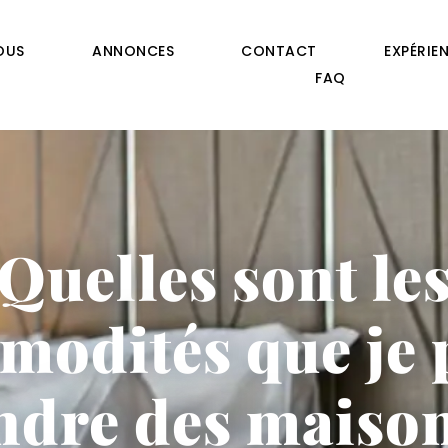
OUS
ANNONCES
CONTACT
EXPÉRIE
FAQ
Quelles sont le
modités que je 
ndre des maiso