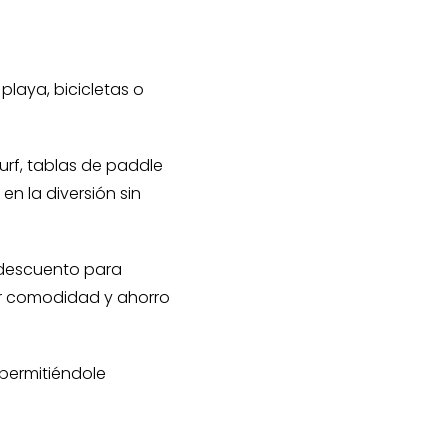
laya, bicicletas o
surf, tablas de paddle
en la diversión sin
n descuento para
or comodidad y ahorro
 permitiéndole