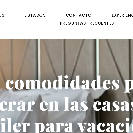
OS
LISTADOS
CONTACTO
EXPERIEN
PREGUNTAS FRECUENTES
 comodidades 
erar en las casa
iler para vacac