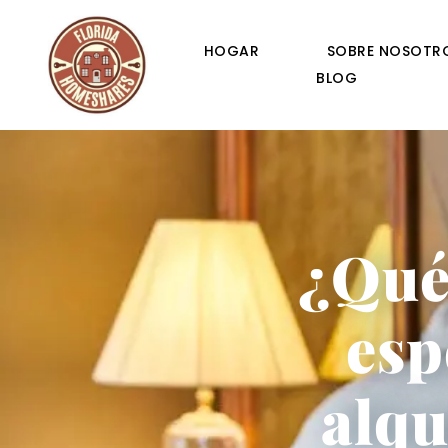
HOGAR
SOBRE NOSOTR
BLOG
¿Qué
esp
alqu