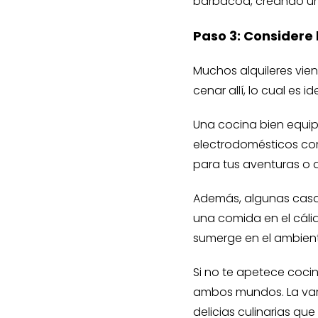
barbacoa, creando una
Paso 3: Considere
Muchos alquileres vie
cenar allí, lo cual es 
Una cocina bien equipad
electrodomésticos com
para tus aventuras o d
Además, algunas casas
una comida en el cálid
sumerge en el ambient
Si no te apetece cocin
ambos mundos. La vari
delicias culinarias que 