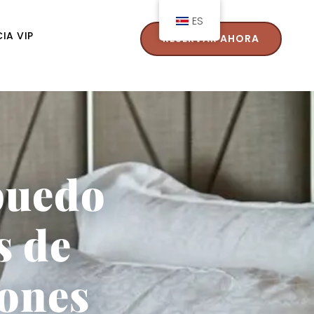
ES
CIA VIP
RESERVAR AHORA
puedo
s de
iones