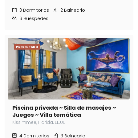
3
Dormitorios
2
Balneario
6
Huéspedes
PRESENTADO
Piscina privada ~ Silla de masajes ~
Juegos ~ Villa temática
Kissimmee, Florida, EE.UU.
4
Dormitorios
3
Balneario