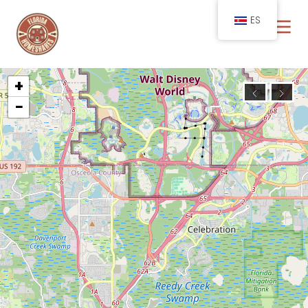
ES
+
−