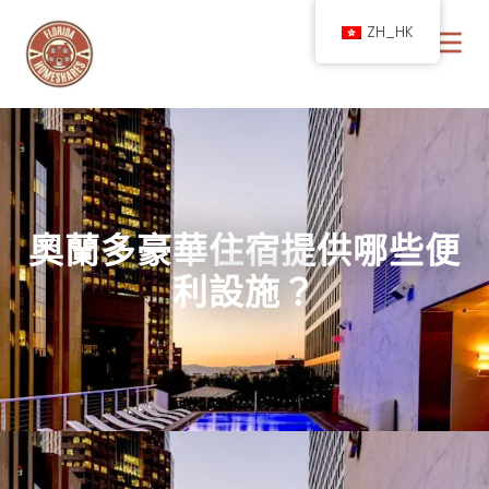
ZH_HK
奧蘭多豪華住宿提供哪些便
利設施？