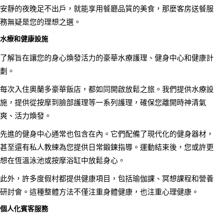
安靜的夜晚足不出戶，就能享用餐廳品質的美食，那麼客房送餐服
務無疑是您的理想之選。
水療和健康設施
了解旨在讓您的身心煥發活力的豪華水療護理、健身中心和健康計
劃。
每次入住奧蘭多豪華飯店，都如同開啟放鬆之旅。我們提供水療設
施，提供從按摩到臉部護理等一系列護理，確保您離開時神清氣
爽、活力煥發。
先進的健身中心通常也包含在內。它們配備了現代化的健身器材，
甚至還有私人教練為您提供日常鍛鍊指導。運動結束後，您或許更
想在恆溫泳池或按摩浴缸中放鬆身心。
此外，許多度假村都提供健康項目，包括瑜伽課、冥想課程和營養
研討會。這種整體方法不僅注重身體健康，也注重心理健康。
個人化賓客服務