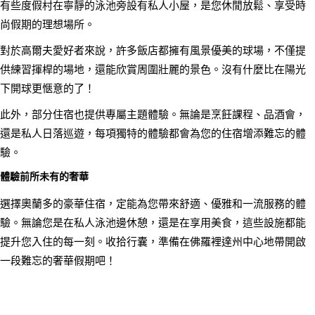
有些度假村在寧靜的泳池旁設有私人小屋，是您休閒放鬆、享受時
尚假期的理想場所。
對於高爾夫愛好者來說，許多飯店都擁有風景優美的球場，不僅提
供練習揮桿的場地，還能欣賞周圍壯麗的景色。沒有什麼比在陽光
下開球更愜意的了！
此外，部分住宿也提供專屬主題體驗。無論是烹飪課程、品酒會，
還是私人日落巡遊，每項獨特的體驗都會為您的住宿增添難忘的體
驗。
體驗前所未有的奢華
選擇奧蘭多的豪華住宿，定能為您帶來舒適、優雅和一流服務的體
驗。無論您是在私人泳池邊休憩，還是在享用美食，這些設施都能
提升您入住的每一刻。收拾行囊，準備在佛羅裡達州中心地帶開啟
一段難忘的奢華假期吧！