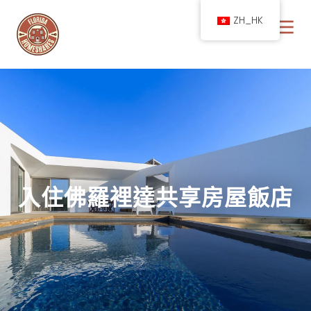
ZH_HK
入住佛羅裡達共享房屋飯店