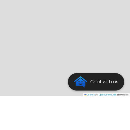
Chat with us
|
©
contributors
Leaflet
OpenStreetMap