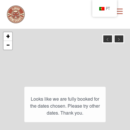
PT
+
−