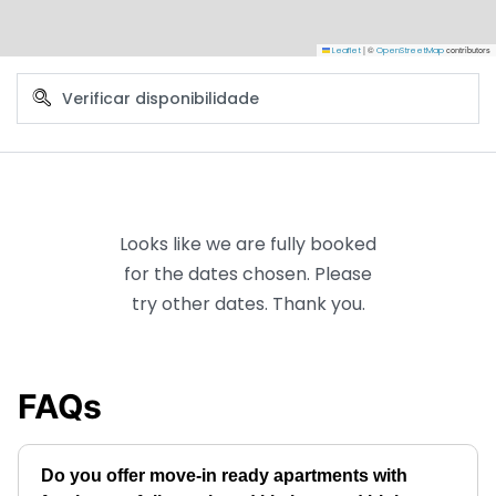
|
©
contributors
Leaflet
OpenStreetMap