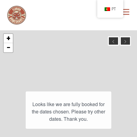
PT
+
−