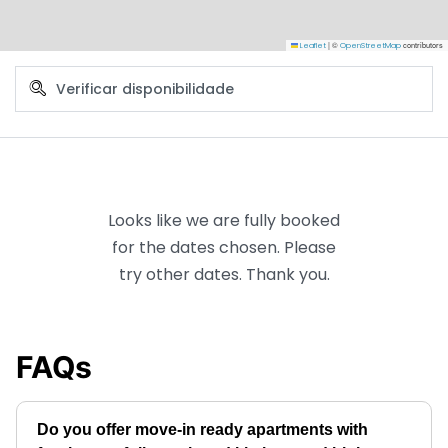
|
©
contributors
Leaflet
OpenStreetMap